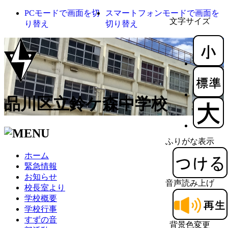
PCモードで画面を切
スマートフォンモードで画面を
文字サイズ
り替え
切り替え
品川区立鈴ケ森中学校
ふりがな表示
ホーム
緊急情報
お知らせ
音声読み上げ
校長室より
学校概要
学校行事
すずの音
背景色変更