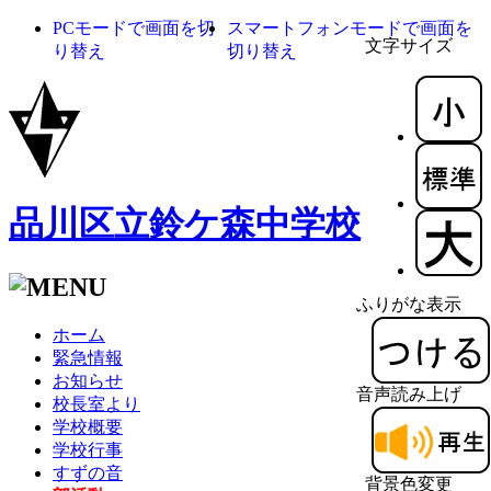
PCモードで画面を切
スマートフォンモードで画面を
文字サイズ
り替え
切り替え
品川区立鈴ケ森中学校
ふりがな表示
ホーム
緊急情報
お知らせ
音声読み上げ
校長室より
学校概要
学校行事
すずの音
背景色変更