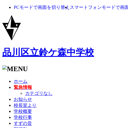
PCモードで画面を切り替え
スマートフォンモードで画
品川区立鈴ケ森中学校
ホーム
緊急情報
カテゴリなし
お知らせ
校長室より
学校概要
学校行事
すずの音