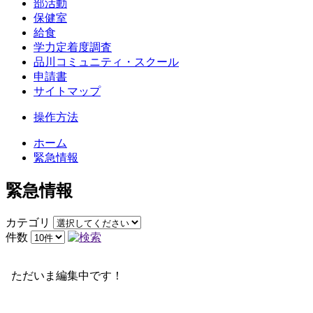
部活動
保健室
給食
学力定着度調査
品川コミュニティ・スクール
申請書
サイトマップ
操作方法
ホーム
緊急情報
緊急情報
カテゴリ
件数
ただいま編集中です！