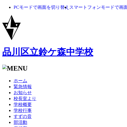
PCモードで画面を切り替え
スマートフォンモードで画
品川区立鈴ケ森中学校
ホーム
緊急情報
お知らせ
校長室より
学校概要
学校行事
すずの音
部活動