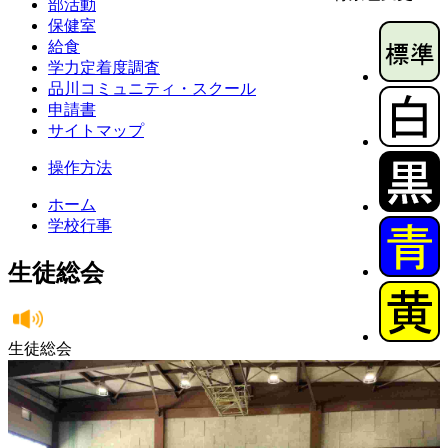
部活動
保健室
給食
学力定着度調査
品川コミュニティ・スクール
申請書
サイトマップ
操作方法
ホーム
学校行事
生徒総会
生徒総会