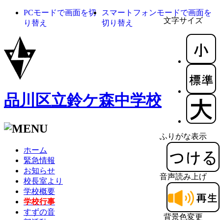
PCモードで画面を切
スマートフォンモードで画面を
文字サイズ
り替え
切り替え
品川区立鈴ケ森中学校
ふりがな表示
ホーム
緊急情報
お知らせ
音声読み上げ
校長室より
学校概要
学校行事
すずの音
背景色変更